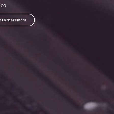
ica
retornaremos!